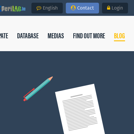
English
Contact
Login
PATE
DATABASE
MEDIAS
FIND OUT MORE
BLOG