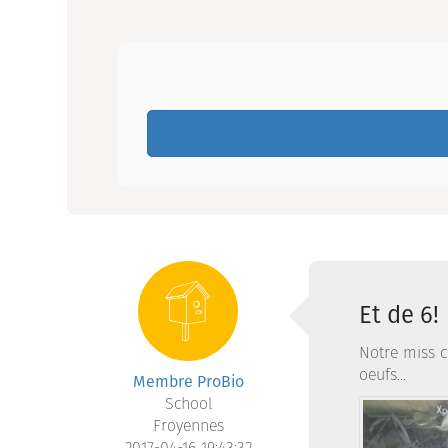
Et de 6!
Notre miss c
oeufs...
Membre ProBio
School
Froyennes
2017-04-16 19:43:32