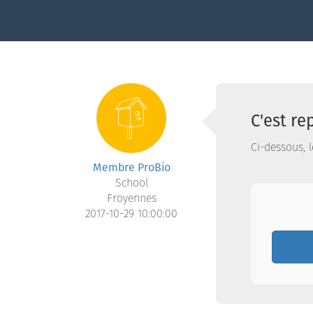
C'est re
Ci-dessous, l
Membre ProBio
School
Froyennes
2017-10-29 10:00:00