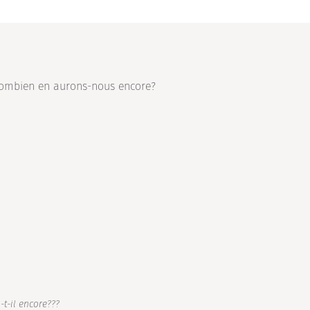
s combien en aurons-nous encore?
-t-il encore???