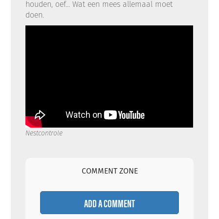
houden, oef... Wat een mees allemaal moet
doen.
Nestcontrole
COMMENT ZONE
ADD A COMMENT