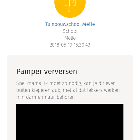
Tuinbouwschool Melle
School
Melle
2018-05-19 15:30:43
Pamper verversen
Snel mama, ik moet zo nodig, kan je dit even
buiten kieperen aub, met al dat lekkers werken
m'n darmen naar behoren.