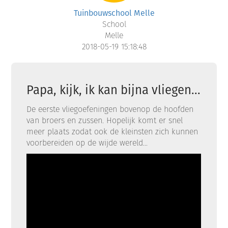
Tuinbouwschool Melle
School
Melle
2018-05-19 15:18:48
Papa, kijk, ik kan bijna vliegen...
De eerste vliegoefeningen bovenop de hoofden
van broers en zussen. Hopelijk komt er snel
meer plaats zodat ook de kleinsten zich kunnen
voorbereiden op de wijde wereld...