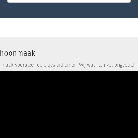
choonmaak
maak vooraleer de eitjes uitkomen. Wij wachten vol ongeduld!