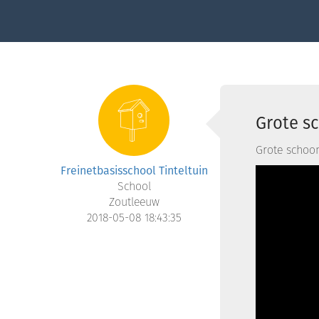
Grote s
Grote schoon
Freinetbasisschool Tinteltuin
School
Zoutleeuw
2018-05-08 18:43:35