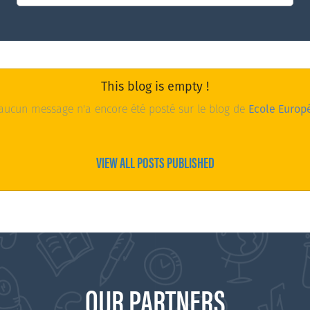
This blog is empty !
ucun message n'a encore été posté sur le blog de
Ecole Europ
VIEW ALL POSTS PUBLISHED
OUR PARTNERS