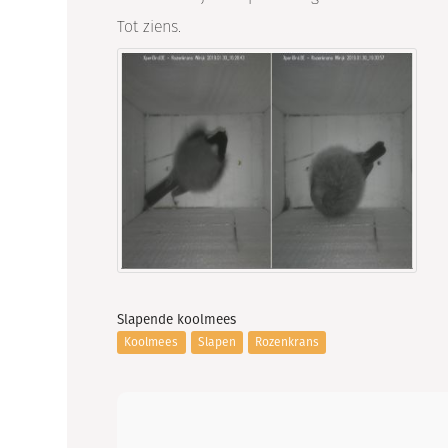
Tot ziens.
Slapende koolmees
Koolmees
Slapen
Rozenkrans