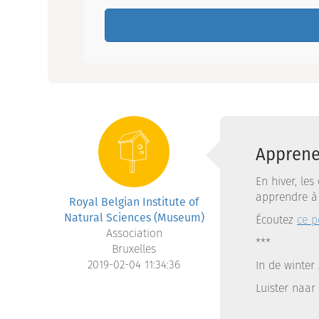
Apprene
En hiver, le
apprendre à 
Royal Belgian Institute of
Natural Sciences (Museum)
Écoutez
ce p
Association
***
Bruxelles
2019-02-04 11:34:36
In de winter
Luister naa