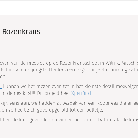
e Rozenkrans
even van de meesjes op de Rozenkransschool in Wilrijk. Misschi
de tuin van de jongste kleuters een vogelhuisje dat prima geschi
en.
l
kunnen we het mezenleven tot in het kleinste detail meevolge
n de nestkast!!! Dit project heet
XperiBird
.
 kijk eens aan, we hadden al bezoek van een koolmees die er e
en ze heeft zich goed opgerold tot een bolletje.
hebben de kast gevonden en vinden het prima. Dat maakt de kan
s…