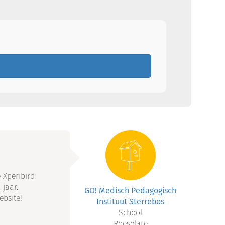
 Xperibird
 jaar.
GO! Medisch Pedagogisch
ebsite!
Instituut Sterrebos
School
Roeselare