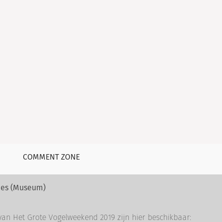
COMMENT ZONE
nces (Museum)
 van Het Grote Vogelweekend 2019 zijn hier beschikbaar: