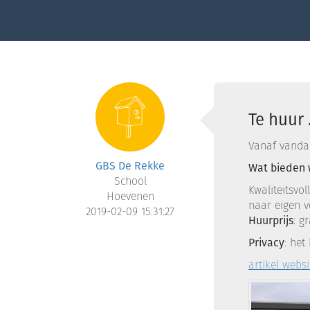
Te huur .
Vanaf vandaa
GBS De Rekke
Wat bieden 
School
Kwaliteitsvo
Hoevenen
naar eigen 
2019-02-09 15:31:27
Huurprijs
: g
Privacy
: het
artikel websi