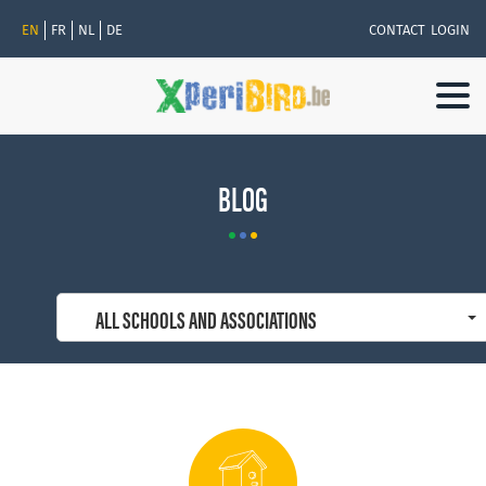
EN
FR
NL
DE
CONTACT
LOGIN
Togg
navi
BLOG
ALL SCHOOLS AND ASSOCIATIONS