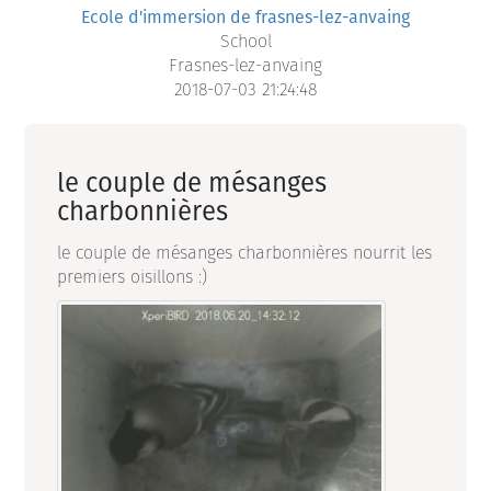
Ecole d'immersion de frasnes-lez-anvaing
School
Frasnes-lez-anvaing
2018-07-03 21:24:48
le couple de mésanges
charbonnières
le couple de mésanges charbonnières nourrit les
premiers oisillons :)