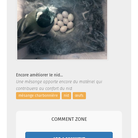
Encore améliorer le nid...
Une mésange apporte encore du matériel qui
contribuera au confort du nid.
mésange charbonnière
nid
œufs
COMMENT ZONE