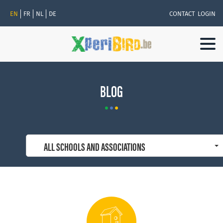
EN
FR
NL
DE
CONTACT
LOGIN
Togg
navi
BLOG
ALL SCHOOLS AND ASSOCIATIONS