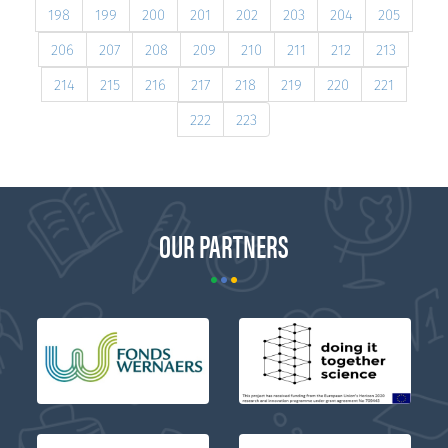
198
199
200
201
202
203
204
205
206
207
208
209
210
211
212
213
214
215
216
217
218
219
220
221
222
223
OUR PARTNERS