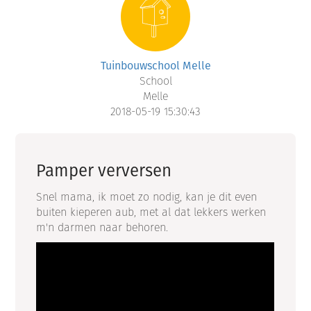
Tuinbouwschool Melle
School
Melle
2018-05-19 15:30:43
Pamper verversen
Snel mama, ik moet zo nodig, kan je dit even
buiten kieperen aub, met al dat lekkers werken
m'n darmen naar behoren.