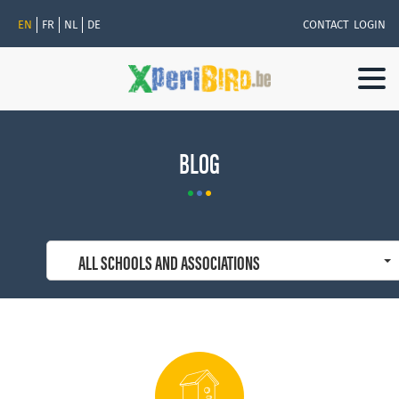
EN
FR
NL
DE
CONTACT
LOGIN
Togg
navi
BLOG
ALL SCHOOLS AND ASSOCIATIONS