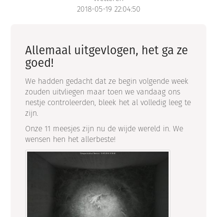
2018-05-19 22:04:50
Allemaal uitgevlogen, het ga ze
goed!
We hadden gedacht dat ze begin volgende week
zouden uitvliegen maar toen we vandaag ons
nestje controleerden, bleek het al volledig leeg te
zijn.
Onze 11 meesjes zijn nu de wijde wereld in. We
wensen hen het allerbeste!