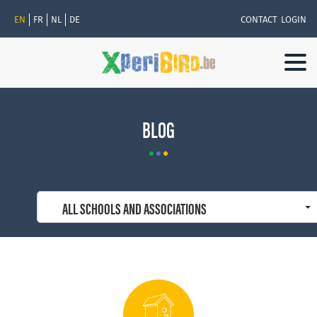
EN
FR
NL
DE
CONTACT
LOGIN
Togg
navi
BLOG
ALL SCHOOLS AND ASSOCIATIONS