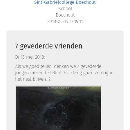
Sint-Gabriëlcollege Boechout
School
Boechout
2018-05-15 17:19:11
7 gevederde vrienden
Di 15 mei 2018:
Als we goed tellen, denken we 7 gevederde
jongen mezen te tellen. Hoe lang gaan ze nog in
het nest blijven...?