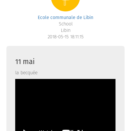
Ecole communale de Libin
School
Libin
2018-05-15 18:11:15
11 mai
la becquée