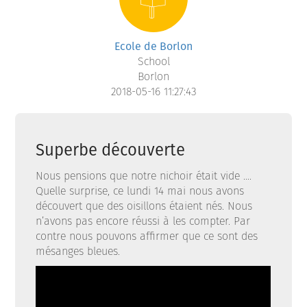
Ecole de Borlon
School
Borlon
2018-05-16 11:27:43
Superbe découverte
Nous pensions que notre nichoir était vide ….
Quelle surprise, ce lundi 14 mai nous avons
découvert que des oisillons étaient nés. Nous
n’avons pas encore réussi à les compter. Par
contre nous pouvons affirmer que ce sont des
mésanges bleues.