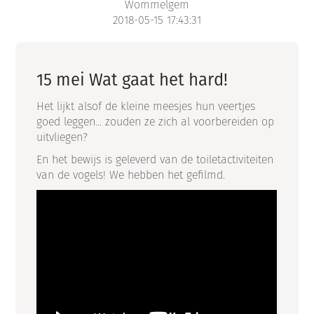
Wommelgem
2018-05-15 17:43:31
15 mei Wat gaat het hard!
Het lijkt alsof de kleine meesjes hun veertjes
goed leggen... zouden ze zich al voorbereiden op
uitvliegen?
En het bewijs is geleverd van de toiletactiviteiten
van de vogels! We hebben het gefilmd.