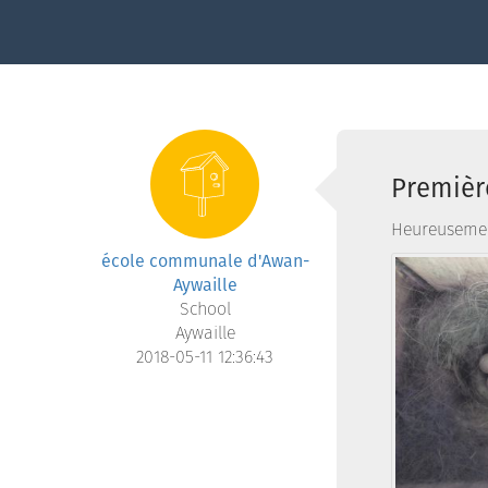
Première
Heureusement
école communale d'Awan-
Aywaille
School
Aywaille
2018-05-11 12:36:43