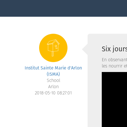
Six jour
En observant
les nourrir 
Institut Sainte Marie d'Arlon
(ISMA)
School
Arlon
2018-05-10 08:27:01