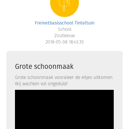
Freinetbasisschool Tinteltuin
School
Zoutleeuw
2018-05-08 18:43:35
Grote schoonmaak
Grote schoonmaak vooraleer de eitjes uitkomen.
Wij wachten vol ongeduld!