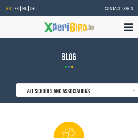
EN
FR
NL
DE
CONTACT
LOGIN
Togg
navi
BLOG
ALL SCHOOLS AND ASSOCIATIONS