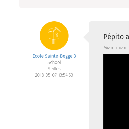
Pépito 
Miam miam
Ecole Sainte-Begge 3
School
Seilles
2018-05-07 13:54:53