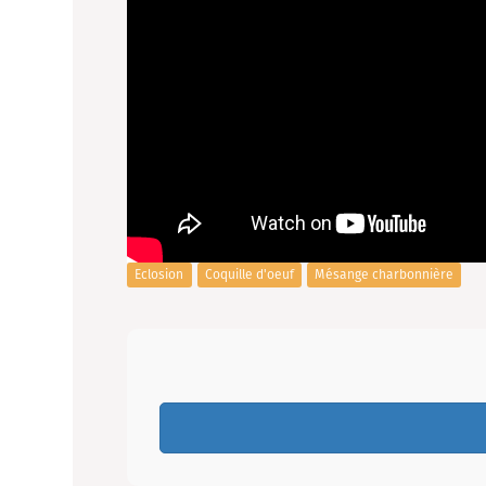
Eclosion
Coquille d'oeuf
Mésange charbonnière