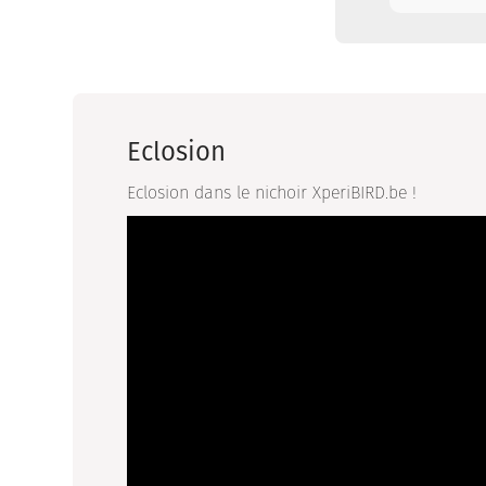
Eclosion
Eclosion dans le nichoir XperiBIRD.be !