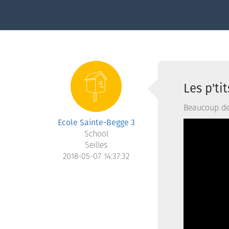
Les p'ti
Beaucoup de 
Ecole Sainte-Begge 3
School
Seilles
2018-05-07 14:37:32