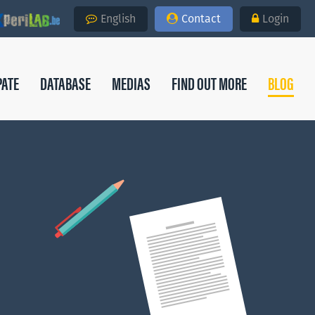
English
Contact
Login
PATE
DATABASE
MEDIAS
FIND OUT MORE
BLOG