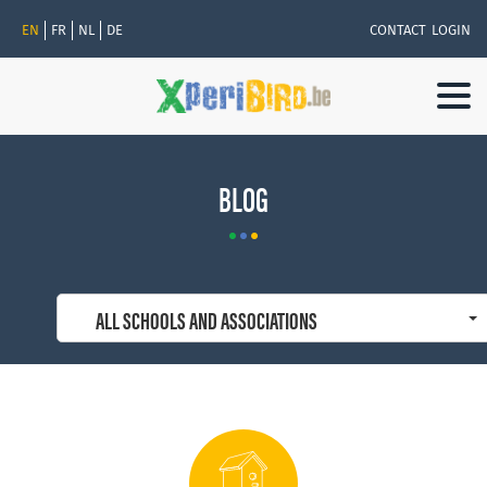
EN
FR
NL
DE
CONTACT
LOGIN
Togg
navi
BLOG
ALL SCHOOLS AND ASSOCIATIONS