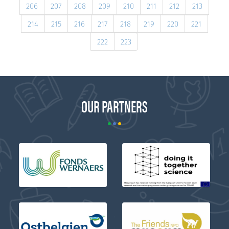
206
207
208
209
210
211
212
213
214
215
216
217
218
219
220
221
222
223
OUR PARTNERS