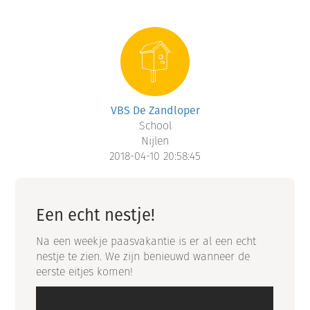
VBS De Zandloper
School
Nijlen
2018-04-10 20:58:45
Een echt nestje!
Na een weekje paasvakantie is er al een echt
nestje te zien. We zijn benieuwd wanneer de
eerste eitjes komen!