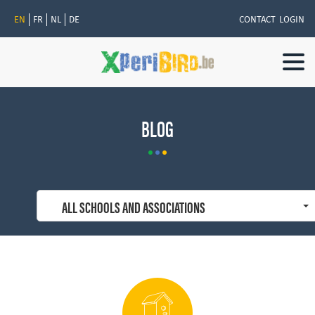
EN
FR
NL
DE
CONTACT
LOGIN
Togg
navi
BLOG
ALL SCHOOLS AND ASSOCIATIONS