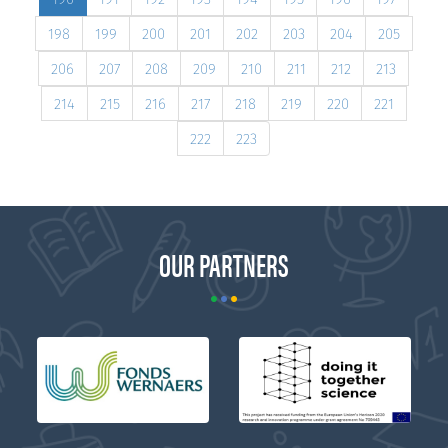
198
199
200
201
202
203
204
205
206
207
208
209
210
211
212
213
214
215
216
217
218
219
220
221
222
223
OUR PARTNERS