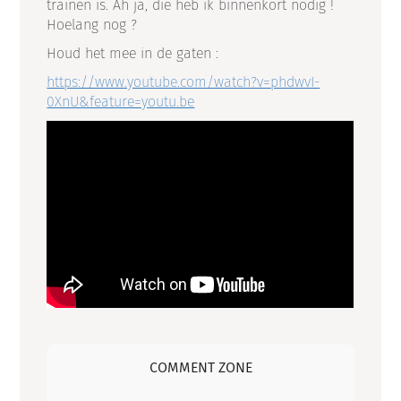
trainen is. Ah ja, die heb ik binnenkort nodig !
Hoelang nog ?
Houd het mee in de gaten :
https://www.youtube.com/watch?v=phdwvI-
0XnU&feature=youtu.be
COMMENT ZONE