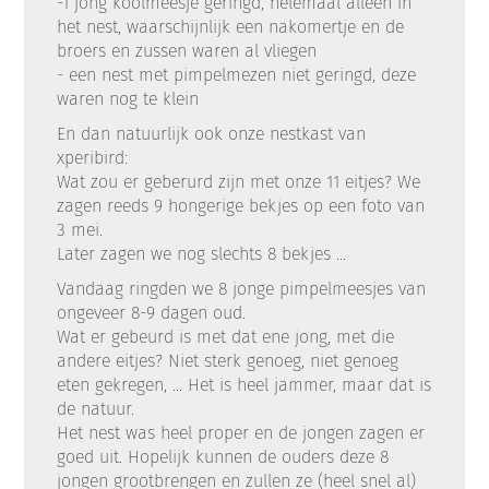
-1 jong koolmeesje geringd, helemaal alleen in
het nest, waarschijnlijk een nakomertje en de
broers en zussen waren al vliegen
- een nest met pimpelmezen niet geringd, deze
waren nog te klein
En dan natuurlijk ook onze nestkast van
xperibird:
Wat zou er geberurd zijn met onze 11 eitjes? We
zagen reeds 9 hongerige bekjes op een foto van
3 mei.
Later zagen we nog slechts 8 bekjes ...
Vandaag ringden we 8 jonge pimpelmeesjes van
ongeveer 8-9 dagen oud.
Wat er gebeurd is met dat ene jong, met die
andere eitjes? Niet sterk genoeg, niet genoeg
eten gekregen, ... Het is heel jammer, maar dat is
de natuur.
Het nest was heel proper en de jongen zagen er
goed uit. Hopelijk kunnen de ouders deze 8
jongen grootbrengen en zullen ze (heel snel al)