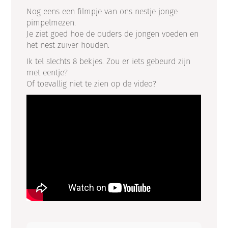
Nog eens een filmpje van ons nestje jonge
pimpelmezen.
Je ziet goed hoe de ouders de jongen voeden en
het nest zuiver houden.
Ik tel slechts 8 bekjes. Zou er iets gebeurd zijn
met eentje?
Of toevallig niet te zien op de video?