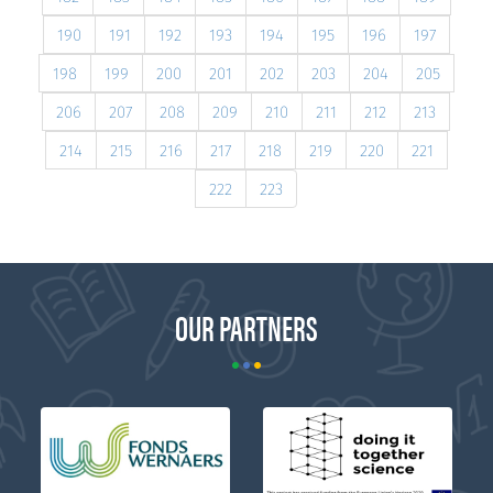
190
191
192
193
194
195
196
197
198
199
200
201
202
203
204
205
206
207
208
209
210
211
212
213
214
215
216
217
218
219
220
221
222
223
OUR PARTNERS