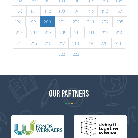
182
183
184
185
186
187
188
189
190
191
192
193
194
195
196
197
198
199
200
201
202
203
204
205
206
207
208
209
210
211
212
213
214
215
216
217
218
219
220
221
222
223
OUR PARTNERS