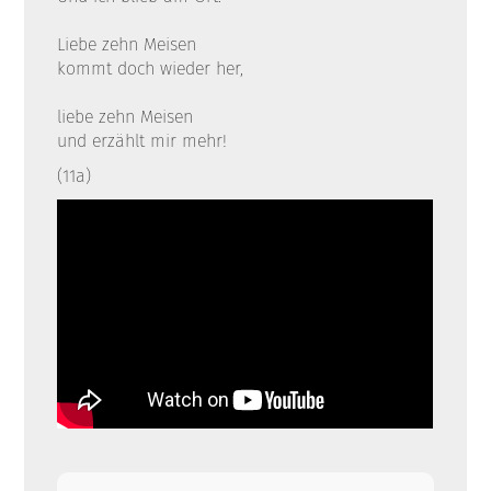
Liebe zehn Meisen
kommt doch wieder her,
liebe zehn Meisen
und erzählt mir mehr!
(11a)