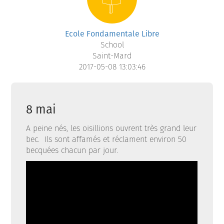
Ecole Fondamentale Libre
School
Saint-Mard
2017-05-08 13:03:46
8 mai
A peine nés, les oisillions ouvrent très grand leur
bec. Ils sont affamés et réclament environ 50
becquées chacun par jour.