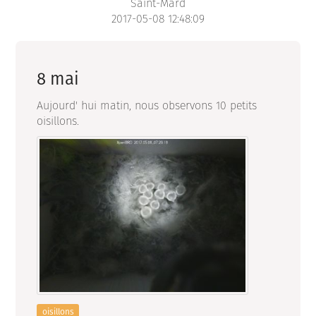
Saint-Mard
2017-05-08 12:48:09
8 mai
Aujourd' hui matin, nous observons 10 petits
oisillons.
oisillons