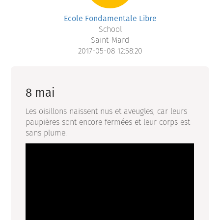
Ecole Fondamentale Libre
School
Saint-Mard
2017-05-08 12:58:20
8 mai
Les oisillons naissent nus et aveugles, car leurs
paupières sont encore fermées et leur corps est
sans plume.