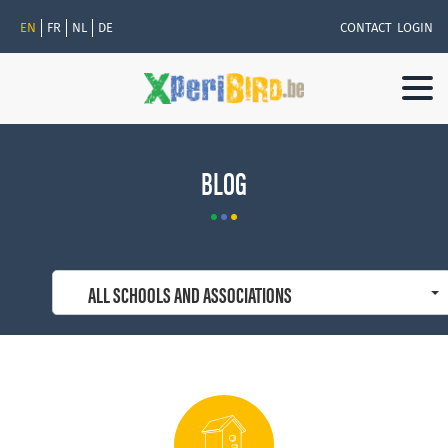
EN
FR
NL
DE
CONTACT
LOGIN
Togg
navi
BLOG
ALL SCHOOLS AND ASSOCIATIONS