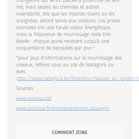
mangeoire qui serait placée à proximité de leur
nid, mais seules les chenilles et autres
invertébrés, tels que les insectes divers ou les
araignées, seront servis aux oisillons. Ces proies
animales ont une haute valeur énergétique,
mais la fréquence de nourrissage reste très
élevée : chaque jeune recevant jusqu'à une
cinquantaine de becquées par jour !
*pour plus d'informations sur le nourrissage des
oiseaux, référez vous au site de Natagora ou
Aves
:
http://www.natagora.be/fileadmin/Nature_au_Jardin/F
Sources :
www.oiseaux.net
www.larousse.fr/encyclopedie/vie-sauvage/
COMMENT ZONE