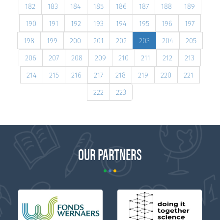
182
183
184
185
186
187
188
189
190
191
192
193
194
195
196
197
198
199
200
201
202
203
204
205
206
207
208
209
210
211
212
213
214
215
216
217
218
219
220
221
222
223
OUR PARTNERS