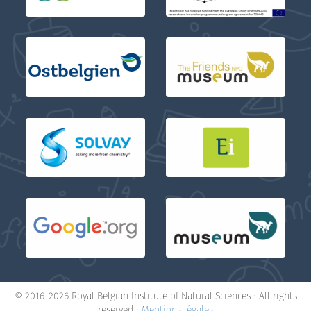
© 2016-2026 Royal Belgian Institute of Natural Sciences • All rights
reserved •
Mentions légales