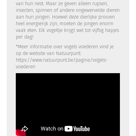
van hun nest. Maar ze geven alleen rupsen,
insecten, spinnen of andere ongewervelde dieren
aan hun jongen. Hoewel deze dierlijke prooien
heel energierijk zijn, moeten de jongen enorm
vaak eten. Elk vogeltje krijgt wel tot vijftig hapjes
per dag!
*Meer informatie over vogels voederen vind je
op de website van Natuurpunt:
https://www.natuurpunt.be/pagina/vogels-
voederen