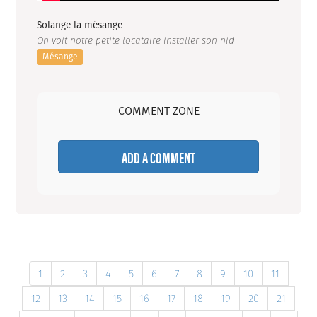
Solange la mésange
On voit notre petite locataire installer son nid
Mésange
COMMENT ZONE
ADD A COMMENT
1
2
3
4
5
6
7
8
9
10
11
12
13
14
15
16
17
18
19
20
21