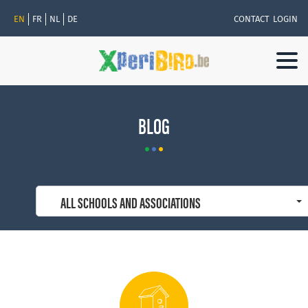
EN
FR
NL
DE
CONTACT
LOGIN
Togg
navi
BLOG
ALL SCHOOLS AND ASSOCIATIONS