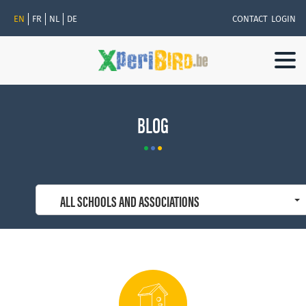
EN
FR
NL
DE
CONTACT
LOGIN
Togg
navi
BLOG
ALL SCHOOLS AND ASSOCIATIONS