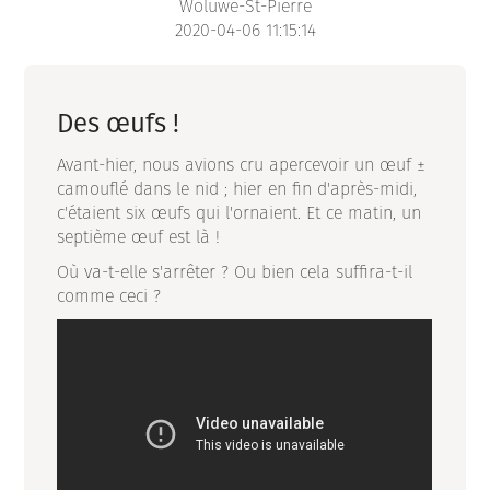
Woluwe-St-Pierre
2020-04-06 11:15:14
Des œufs !
Avant-hier, nous avions cru apercevoir un œuf ±
camouflé dans le nid ; hier en fin d'après-midi,
c'étaient six œufs qui l'ornaient. Et ce matin, un
septième œuf est là !
Où va-t-elle s'arrêter ? Ou bien cela suffira-t-il
comme ceci ?