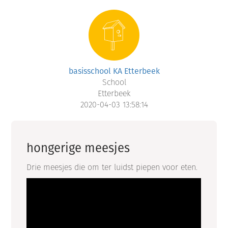
basisschool KA Etterbeek
School
Etterbeek
2020-04-03 13:58:14
hongerige meesjes
Drie meesjes die om ter luidst piepen voor eten.