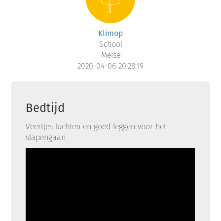
Klimop
School
Meise
2020-04-06 20:28:19
Bedtijd
Veertjes luchten en goed leggen voor het
slapengaan.