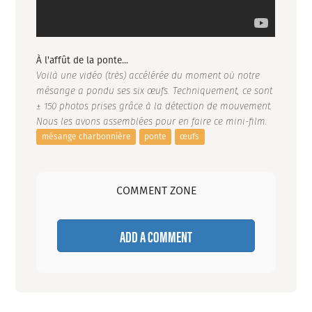
À l'affût de la ponte...
Voilà une vidéo (très) accélérée du moment où notre
mésange a pondu ses six œufs. Techniquement, ce sont
± 150 photos prises grâce à la détection de mouvement.
Nous les avons assemblées pour en faire ce mini-film.
mésange charbonnière
ponte
œufs
COMMENT ZONE
ADD A COMMENT