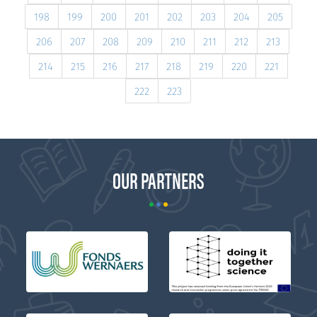
198
199
200
201
202
203
204
205
206
207
208
209
210
211
212
213
214
215
216
217
218
219
220
221
222
223
OUR PARTNERS