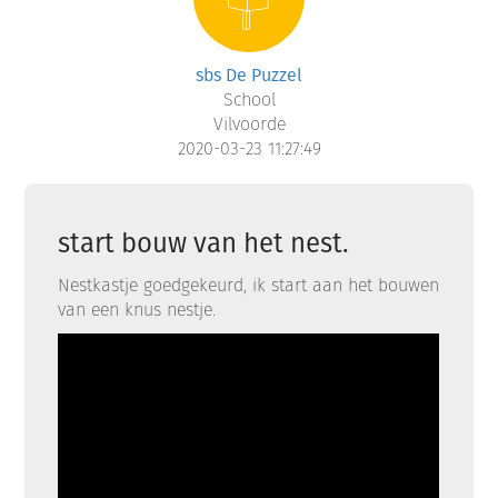
sbs De Puzzel
School
Vilvoorde
2020-03-23 11:27:49
start bouw van het nest.
Nestkastje goedgekeurd, ik start aan het bouwen
van een knus nestje.