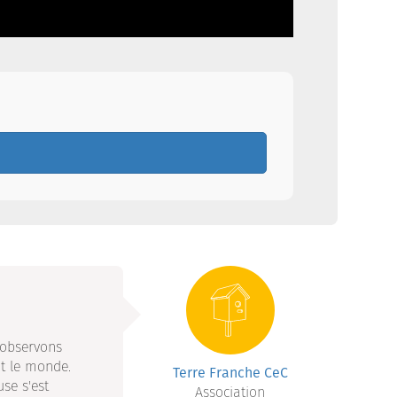
s observons
ut le monde.
Terre Franche CeC
se s'est
Association