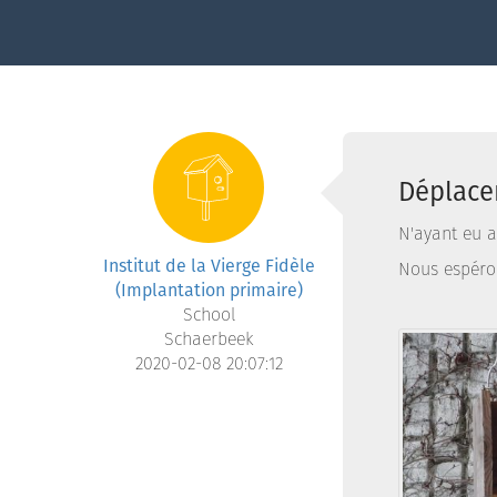
Déplacem
N'ayant eu a
Institut de la Vierge Fidèle
Nous espéro
(Implantation primaire)
School
Schaerbeek
2020-02-08 20:07:12