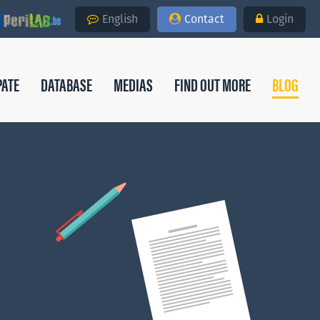
English
Contact
Login
PATE
DATABASE
MEDIAS
FIND OUT MORE
BLOG