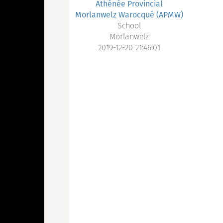
Athénée Provincial
Morlanwelz Warocqué (APMW)
School
Morlanwelz
2019-12-20 21:46:01