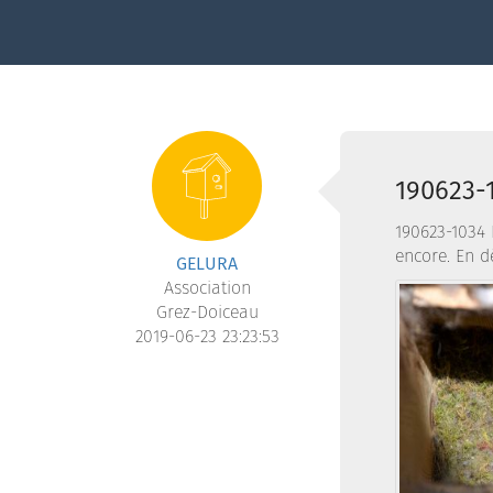
190623-
190623-1034 
encore. En d
GELURA
Association
Grez-Doiceau
2019-06-23 23:23:53