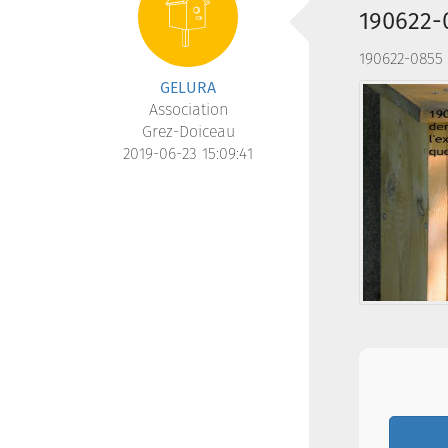
190622-0
190622-0855 
GELURA
Association
Grez-Doiceau
2019-06-23 15:09:41