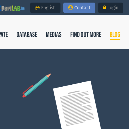
English
Contact
Login
PATE
DATABASE
MEDIAS
FIND OUT MORE
BLOG