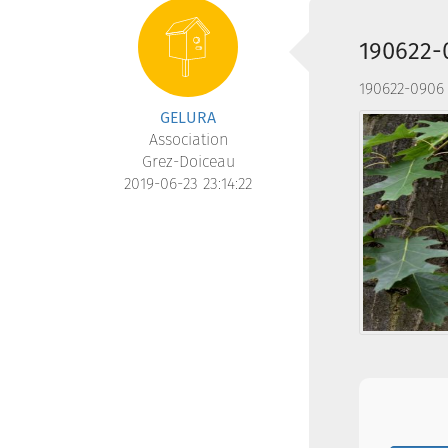
190622-0
190622-0906 D
GELURA
Association
Grez-Doiceau
2019-06-23 23:14:22