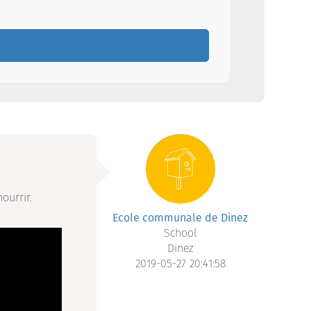
ourrir.
Ecole communale de Dinez
School
Dinez
2019-05-27 20:41:58