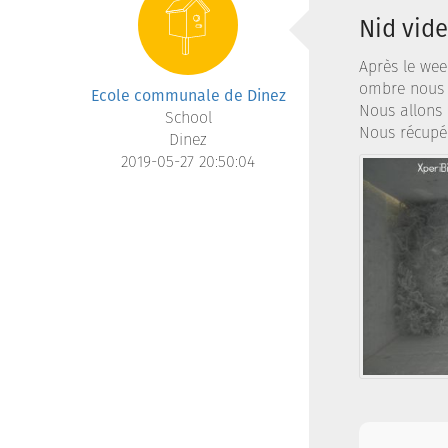
Nid vide
Après le wee
ombre nous i
Ecole communale de Dinez
Nous allons 
School
Nous récupér
Dinez
2019-05-27 20:50:04