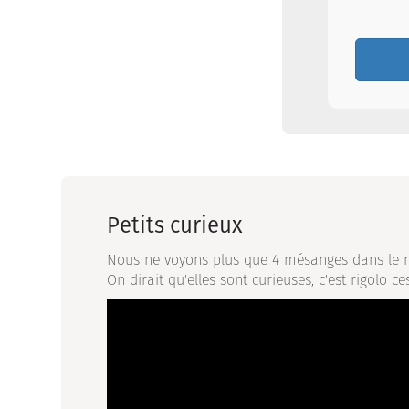
Petits curieux
Nous ne voyons plus que 4 mésanges dans le ni
On dirait qu'elles sont curieuses, c'est rigolo ces