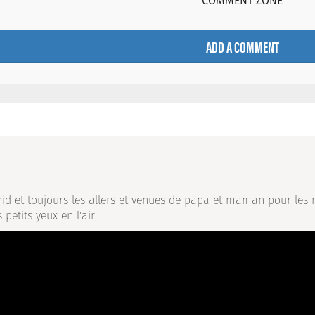
COMMENT ZONE
ADD A COMMENT
d et toujours les allers et venues de papa et maman pour les n
 petits yeux en l'air.