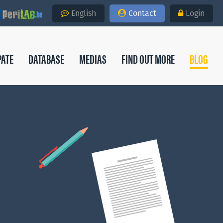
English
Contact
Login
PATE
DATABASE
MEDIAS
FIND OUT MORE
BLOG