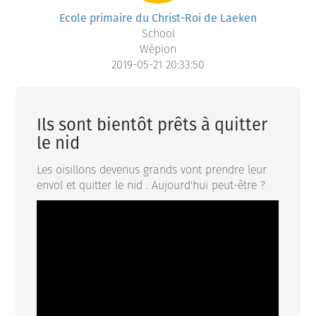
Ecole primaire du Christ-Roi de Laeken
School
Wépion
2019-05-21 20:33:50
Ils sont bientôt prêts à quitter
le nid
Les oisillons devenus grands vont prendre leur
envol et quitter le nid . Aujourd'hui peut-être ?