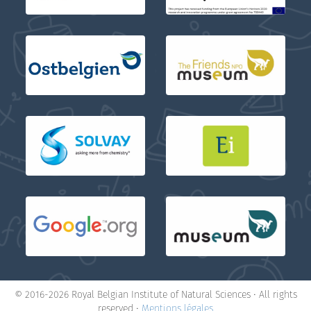
© 2016-2026 Royal Belgian Institute of Natural Sciences • All rights
reserved •
Mentions légales