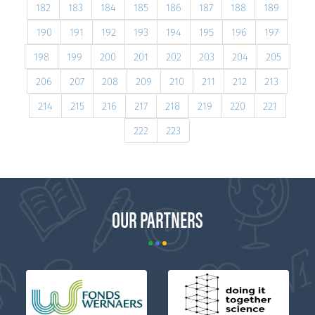
182
183
184
185
186
187
188
189
190
191
192
193
194
195
196
197
198
199
200
201
202
203
204
205
206
207
208
209
210
211
212
213
214
215
216
217
218
219
220
221
222
223
OUR PARTNERS