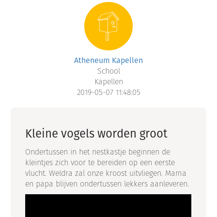
Atheneum Kapellen
School
Kapellen
2019-05-07 11:48:05
Kleine vogels worden groot
Ondertussen in het nestkastje beginnen de
kleintjes zich voor te bereiden op een eerste
vlucht. Weldra zal onze kroost uitvliegen. Mama
en papa blijven ondertussen lekkers aanleveren.