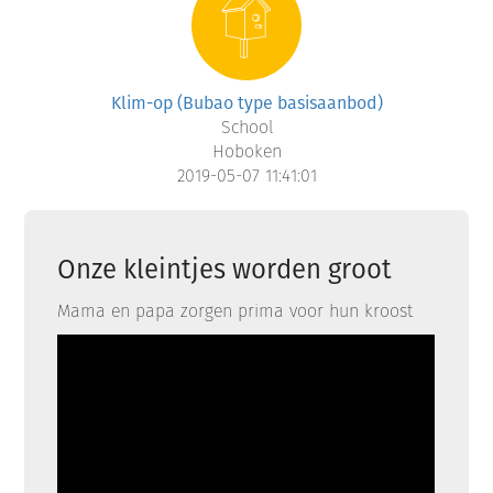
Klim-op (Bubao type basisaanbod)
School
Hoboken
2019-05-07 11:41:01
Onze kleintjes worden groot
Mama en papa zorgen prima voor hun kroost