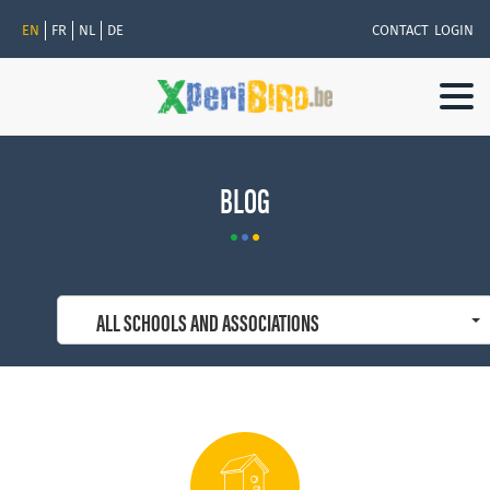
EN
FR
NL
DE
CONTACT
LOGIN
Togg
navi
BLOG
ALL SCHOOLS AND ASSOCIATIONS