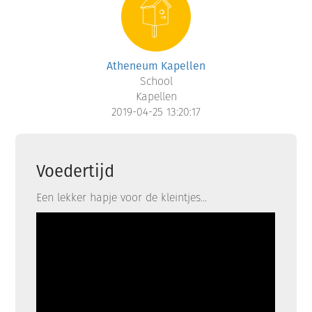
Atheneum Kapellen
School
Kapellen
2019-04-25 13:20:17
Voedertijd
Een lekker hapje voor de kleintjes...