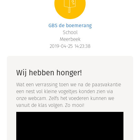
GBS de boemerang
School
Meerbeek
2019-04-25 14:23:38
Wij hebben honger!
Wat een verrassing toen we na de paasvakantie
een nest vol kleine vogeltjes konden zien via
onze webcam. Zelfs het voederen kunnen we
vanuit de klas volgen. Zo mooi!