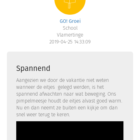
GO! Groei
School
Vlamertinge
2019-04-25 14:33:09
Spannend
Aangezien we door de vakantie niet weten
wanneer de eitjes gelegd werden, is het
spannend afwachten naar wat beweging. Ons
pimpelmeesje houdt de eitjes alvast goed warm.
Nu en dan neemt ze buiten een kijkje om dan
snel weer terug te keren.