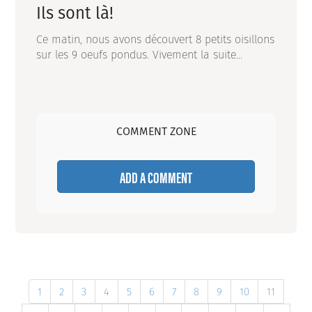
Ils sont là!
Ce matin, nous avons découvert 8 petits oisillons
sur les 9 oeufs pondus. Vivement la suite...
COMMENT ZONE
ADD A COMMENT
1
2
3
4
5
6
7
8
9
10
11