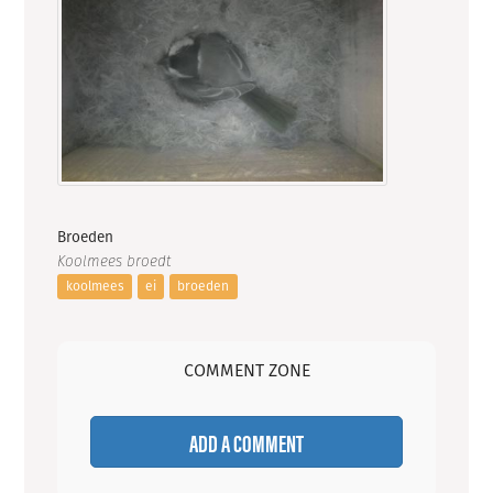
Broeden
Koolmees broedt
koolmees
ei
broeden
COMMENT ZONE
ADD A COMMENT