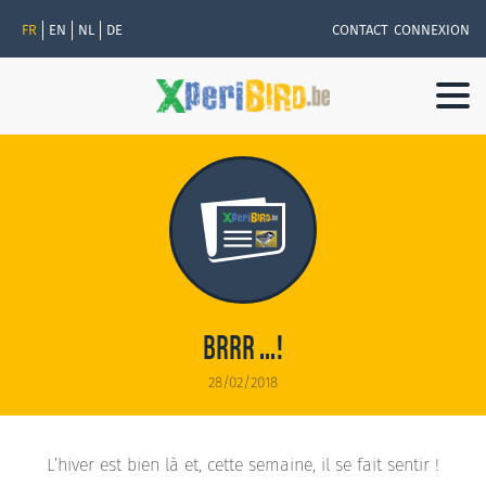
FR
EN
NL
DE
CONTACT
CONNEXION
Togg
navi
BRRR ...!
28/02/2018
L’hiver est bien là et, cette semaine, il se fait sentir !