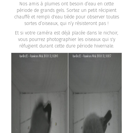
Nos amis à plumes ont besoin d’eau en cette
période de grands gels. Sortez un petit récipient
chauffé et rempli d'eau tiède pour observer toutes
sortes d’oiseaux, qui n’y résisteront pas !
Et si votre caméra est déjà placée dans le nichoir,
vous pourrez photographier les oiseaux qui s'y
réfugient durant cette dure période hivernale.