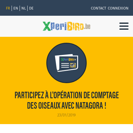
FR
EN
NL
DE
CONTACT
CONNEXION
Togg
navi
PARTICIPEZ À L'OPÉRATION DE COMPTAGE
DES OISEAUX AVEC NATAGORA !
23/01/2019