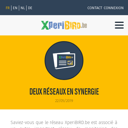
FR
EN
NL
DE
CONTACT
CONNEXION
Togg
navi
DEUX RÉSEAUX EN SYNERGIE
22/05/2019
Saviez-vous que le réseau XperiBIRD.be est associé à