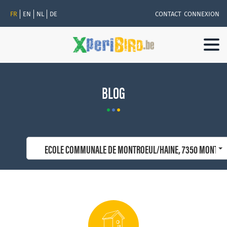
FR
EN
NL
DE
CONTACT
CONNEXION
Togg
navi
BLOG
ECOLE COMMUNALE DE MONTROEUL/HAINE, 7350 MONTROE