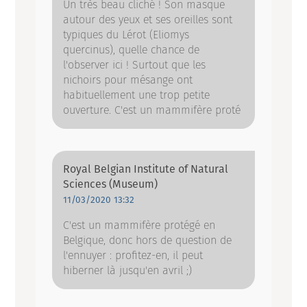
Un très beau cliché ! Son masque
autour des yeux et ses oreilles sont
typiques du Lérot (Eliomys
quercinus), quelle chance de
l'observer ici ! Surtout que les
nichoirs pour mésange ont
habituellement une trop petite
ouverture. C'est un mammifère proté
Royal Belgian Institute of Natural
Sciences (Museum)
11/03/2020 13:32
C'est un mammifère protégé en
Belgique, donc hors de question de
l'ennuyer : profitez-en, il peut
hiberner là jusqu'en avril ;)