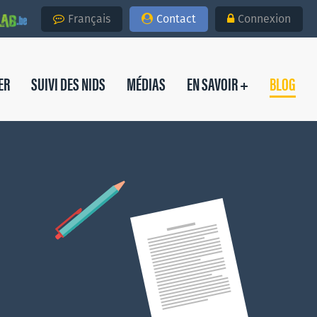
Français
Contact
Connexion
ER
SUIVI DES NIDS
MÉDIAS
EN SAVOIR +
BLOG