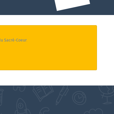
 du Sacré-Coeur
.