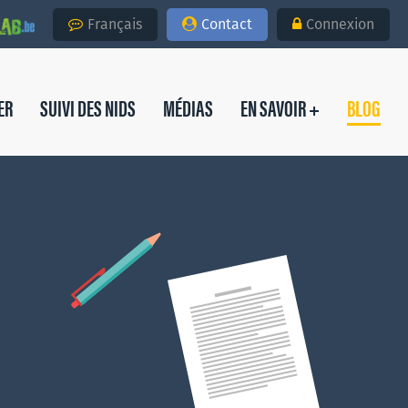
Français
Contact
Connexion
ER
SUIVI DES NIDS
MÉDIAS
EN SAVOIR +
BLOG