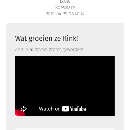
École
Roeselare
2019-04-29 08:40:14
Wat groeien ze flink!
Ze zijn al zoveel groter geworden!