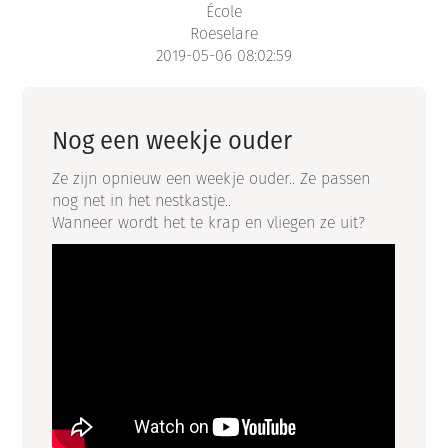
École
Roeselare
2019-05-06 08:02:59
Nog een weekje ouder
Ze zijn opnieuw een weekje ouder.. Ze passen
nog net in het nestkastje..
Wanneer wordt het te krap en vliegen ze uit?