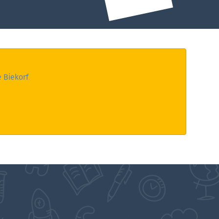
 Biekorf
.