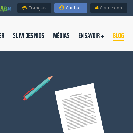
Français
Contact
Connexion
ER
SUIVI DES NIDS
MÉDIAS
EN SAVOIR +
BLOG