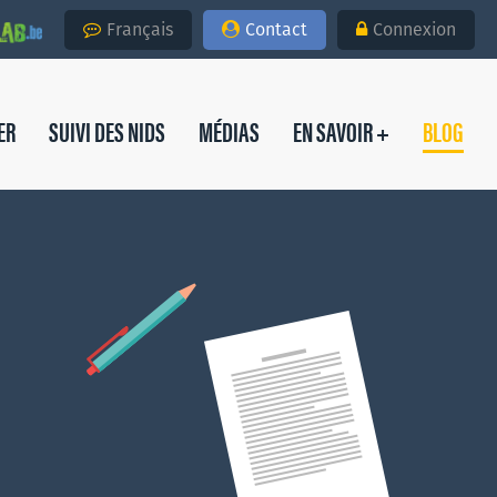
Français
Contact
Connexion
ER
SUIVI DES NIDS
MÉDIAS
EN SAVOIR +
BLOG