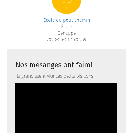
Ecole du petit chemin
École
Genappe
2020-06-01 16:06:59
Nos mésanges ont faim!
Ils grandissent vite ces petits oisillons!