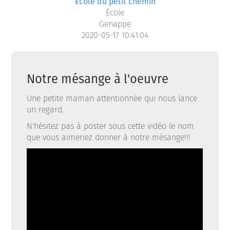
Ecole du petit chemin
École
Genappe
2020-05-17 10:41:04
Notre mésange à l'oeuvre
Une petite maman attentionnée qui nous lance
un regard.
N'hésitez pas à poster sous cette vidéo le nom
que vous aimeriez donner à notre mésange!!!