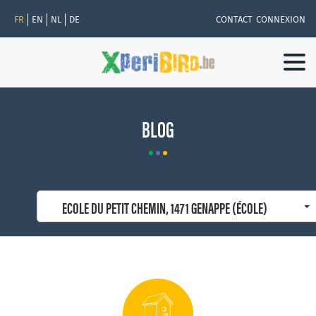
FR
EN
NL
DE
CONTACT
CONNEXION
Togg
navi
BLOG
ECOLE DU PETIT CHEMIN, 1471 GENAPPE (ÉCOLE)