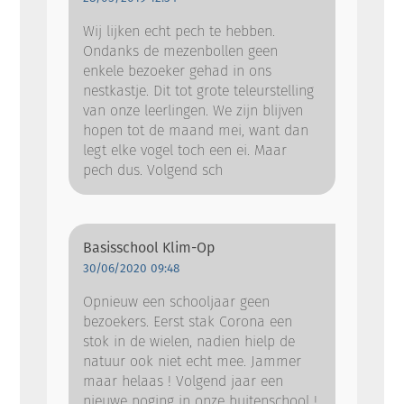
Wij lijken echt pech te hebben.
Ondanks de mezenbollen geen
enkele bezoeker gehad in ons
nestkastje. Dit tot grote teleurstelling
van onze leerlingen. We zijn blijven
hopen tot de maand mei, want dan
legt elke vogel toch een ei. Maar
pech dus. Volgend sch
Basisschool Klim-Op
30/06/2020 09:48
Opnieuw een schooljaar geen
bezoekers. Eerst stak Corona een
stok in de wielen, nadien hielp de
natuur ook niet echt mee. Jammer
maar helaas ! Volgend jaar een
nieuwe poging in onze buitenschool !