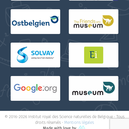
© 2016-2026 Institut royal des Science naturelles de Belgique • Tous
droits réservés •
Mentions légales
Made with love by