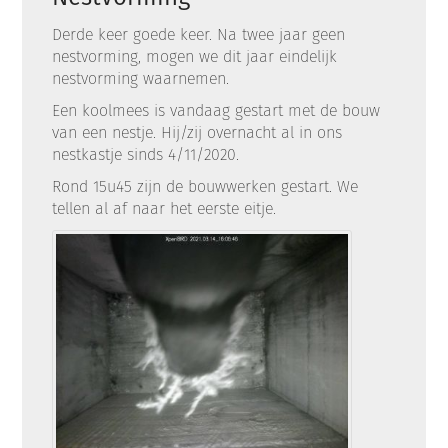
Derde keer goede keer. Na twee jaar geen
nestvorming, mogen we dit jaar eindelijk
nestvorming waarnemen.
Een koolmees is vandaag gestart met de bouw
van een nestje. Hij/zij overnacht al in ons
nestkastje sinds 4/11/2020.
Rond 15u45 zijn de bouwwerken gestart. We
tellen al af naar het eerste eitje.