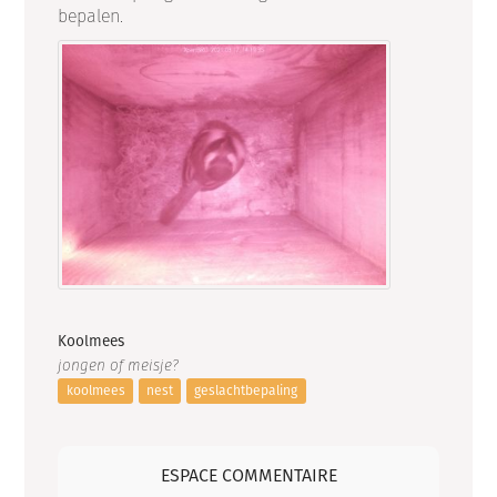
bepalen.
Koolmees
jongen of meisje?
koolmees
nest
geslachtbepaling
ESPACE COMMENTAIRE