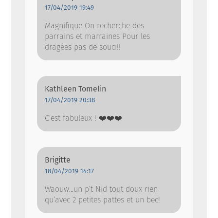
17/04/2019 19:49
Magnifique On recherche des
parrains et marraines Pour les
dragées pas de souci!!
Kathleen Tomelin
17/04/2019 20:38
C'est fabuleux ! ❤️❤️❤️
Brigitte
18/04/2019 14:17
Waouw...un p’t Nid tout doux rien
qu’avec 2 petites pattes et un bec!