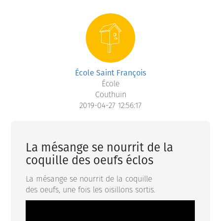
École Saint François
École
Couthuin
2019-04-27 12:56:17
La mésange se nourrit de la
coquille des oeufs éclos
La mésange se nourrit de la coquille
des oeufs, une fois les oisillons sortis.