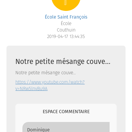
École Saint François
École
Couthuin
2019-04-17 13:44:35
Notre petite mésange couve...
Notre petite mésange couve...
https://www.youtube.com/watch?
v=NRw5lnvBu9A
ESPACE COMMENTAIRE
Dominique