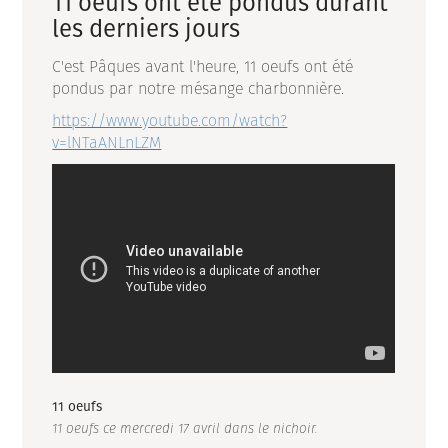
11 oeufs ont été pondus durant
les derniers jours
C'est Pâques avant l'heure, 11 oeufs ont été
pondus par notre mésange charbonnière.
https://www.youtube.com/watch?
v=lNTaANLnLZM
11 oeufs
11 oeufs ce mercredi 17 avril dans le nichoir.