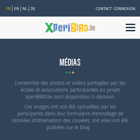
FR
EN
NL
DE
CONTACT
CONNEXION
Togg
navi
MÉDIAS
L'ensemble des photos et vidéos partagées par les
écoles et associations participantes au projet
XperiBIRD.be sont disponibles ci-dessous.
Ces images ont soit été uploadées par les
participants dans leur formulaire d'encodage de
données d'observation des couvées, soit elles ont été
publiées sur le blog.